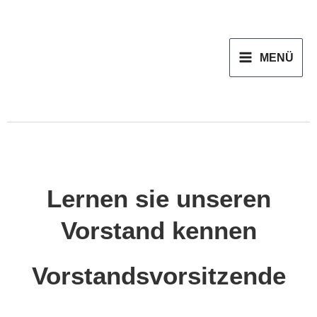
Zum
MAIN
Inhalt
MENU
MENÜ
springen
Lernen sie unseren
Vorstand kennen
Vorstandsvorsitzende