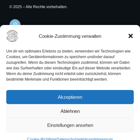
© 2025 – Alle Rechte vorbehalten.
I
n
s
t
Cookie-Zustimmung verwalten
Rechtliches
a
Navigation
g
r
Impressum
Startseite
Um dir ein optimales Erlebnis zu bieten, verwenden wir Technologien wie
a
Cookies, um Geräteinformationen zu speichern und/oder darauf
m
Datenschutzerklärung
Unser Verein
zuzugreifen. Wenn du diesen Technologien zustimmst, können wir Daten
wie das Surfverhalten oder eindeutige IDs auf dieser Website verarbeiten.
Cookies
Angebote
Wenn du deine Zustimmung nicht erteilst oder zurückziehst, können
bestimmte Merkmale und Funktionen beeinträchtigt werden.
Termine
Kontakt
Akzeptieren
Kontakt
Ablehnen
Mo.-Fr. von 18.00-20.00 Uhr
unter Tel. 0 174 / 85 42 717
Einstellungen ansehen
Email
:
info@hundesportverein-mainz-laubenheim.de
Cookie-Richtlinie
Datenschutzerklärung
Impressum