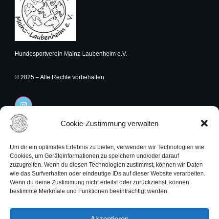
Hundesportverein Mainz-Laubenheim e.V.
© 2025 – Alle Rechte vorbehalten.
I
n
s
t
Cookie-Zustimmung verwalten
Rechtliches
a
Navigation
g
r
Impressum
Startseite
Um dir ein optimales Erlebnis zu bieten, verwenden wir Technologien wie
a
Cookies, um Geräteinformationen zu speichern und/oder darauf
m
Datenschutzerklärung
Unser Verein
zuzugreifen. Wenn du diesen Technologien zustimmst, können wir Daten
wie das Surfverhalten oder eindeutige IDs auf dieser Website verarbeiten.
Cookies
Angebote
Wenn du deine Zustimmung nicht erteilst oder zurückziehst, können
bestimmte Merkmale und Funktionen beeinträchtigt werden.
Termine
Kontakt
Akzeptieren