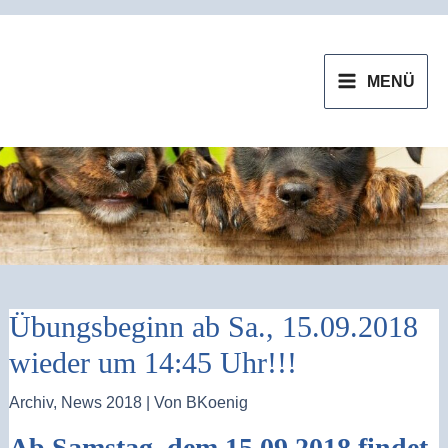
Zum
MAIN
Inhalt
MENU
MENÜ
springen
Übungsbeginn ab Sa., 15.09.2018
wieder um 14:45 Uhr!!!
Archiv
,
News 2018
| Von
BKoenig
Ab Samstag, dem 15.09.2018 findet