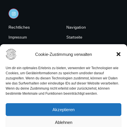
I
n
s
t
Rechtliches
a
Navigation
g
r
Impressum
Startseite
a
m
Datenschutzerklärung
Unser Verein
Cookie-Zustimmung verwalten
Cookies
Angebote
Termine
Um dir ein optimales Erlebnis zu bieten, verwenden wir Technologien wie
Cookies, um Geräteinformationen zu speichern und/oder darauf
Kontakt
zuzugreifen. Wenn du diesen Technologien zustimmst, können wir Daten
wie das Surfverhalten oder eindeutige IDs auf dieser Website verarbeiten.
Kontakt
Wenn du deine Zustimmung nicht erteilst oder zurückziehst, können
Mo.-Fr. von 18.00-20.00 Uhr
bestimmte Merkmale und Funktionen beeinträchtigt werden.
unter Tel. 0 174 / 85 42 717
Email
:
info@hundesportverein-mainz-laubenheim.de
Akzeptieren
Ablehnen