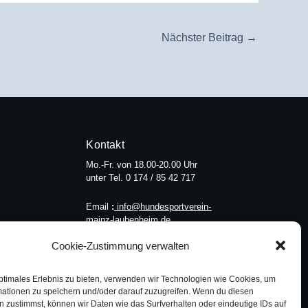
Nächster Beitrag
→
Kontakt
Mo.-Fr. von 18.00-20.00 Uhr
unter Tel. 0 174 / 85 42 717
Email
:
info@hundesportverein-
mainz-laubenheim.de
Cookie-Zustimmung verwalten
ptimales Erlebnis zu bieten, verwenden wir Technologien wie Cookies, um
mationen zu speichern und/oder darauf zuzugreifen. Wenn du diesen
 zustimmst, können wir Daten wie das Surfverhalten oder eindeutige IDs auf