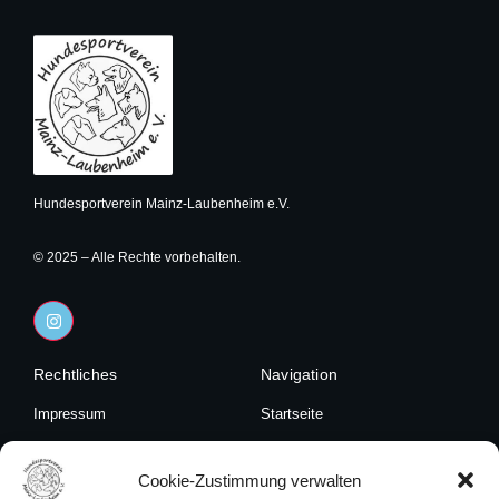
Hundesportverein Mainz-Laubenheim e.V.
© 2025 – Alle Rechte vorbehalten.
I
n
s
t
Rechtliches
a
Navigation
g
r
Impressum
Startseite
a
m
Datenschutzerklärung
Unser Verein
Cookie-Zustimmung verwalten
Cookies
Angebote