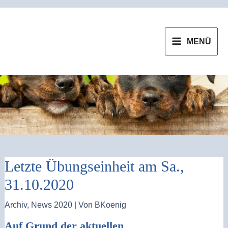
Zum
MAIN
Inhalt
MENU
MENÜ
springen
Letzte Übungseinheit am Sa.,
31.10.2020
Archiv
,
News 2020
| Von
BKoenig
Auf Grund der aktuellen