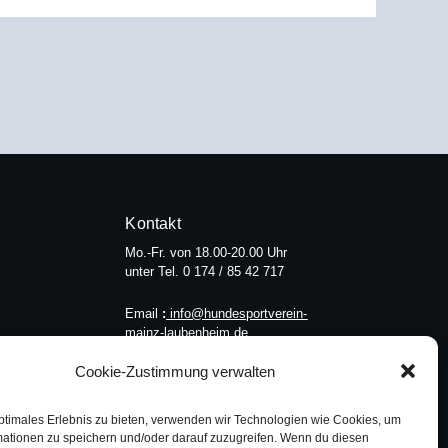
Kontakt
Mo.-Fr. von 18.00-20.00 Uhr
unter Tel. 0 174 / 85 42 717
Email
:
info@hundesportverein-
mainz-laubenheim.de
Cookie-Zustimmung verwalten
ptimales Erlebnis zu bieten, verwenden wir Technologien wie Cookies, um
mationen zu speichern und/oder darauf zuzugreifen. Wenn du diesen