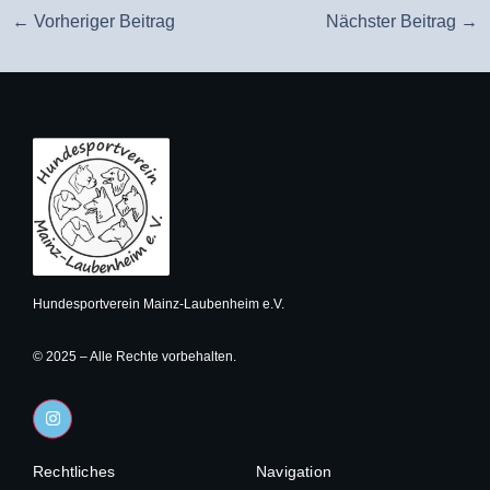
←
Vorheriger Beitrag
Nächster Beitrag
→
Hundesportverein Mainz-Laubenheim e.V.
© 2025 – Alle Rechte vorbehalten.
I
n
s
t
Rechtliches
a
Navigation
g