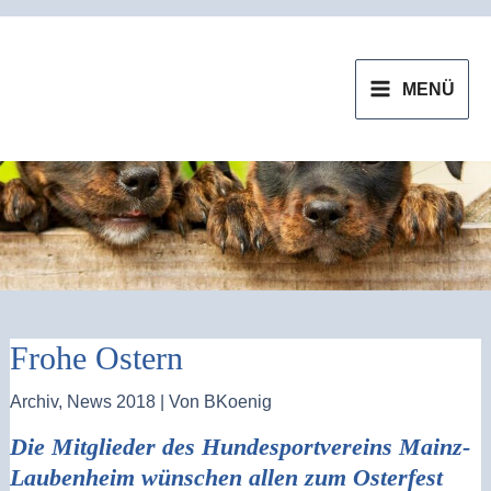
Zum
MAIN
Inhalt
MENU
MENÜ
springen
Frohe Ostern
Archiv
,
News 2018
| Von
BKoenig
Die Mitglieder des Hundesportvereins Mainz-
Laubenheim wünschen allen zum Osterfest