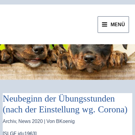
Zum
MAIN
Inhalt
MENU
MENÜ
springen
Neubeginn der Übungsstunden
(nach der Einstellung wg. Corona)
Archiv
,
News 2020
| Von
BKoenig
[SLGF id=1963]