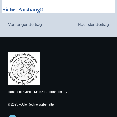
Siehe Aushang!!
←
Vorheriger Beitrag
Nächster Beitrag
→
Hundesportverein Mainz-Laubenheim e.V.
© 2025 – Alle Rechte vorbehalten.
I