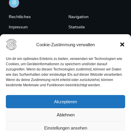
n
s
t
Rechtliches
a
Navigation
g
r
Impressum
Startseite
a
m
Datenschutzerklärung
Unser Verein
Cookie-Zustimmung verwalten
Cookies
Angebote
Termine
Um dir ein optimales Erlebnis zu bieten, verwenden wir Technologien wie
Cookies, um Geräteinformationen zu speichern und/oder darauf
Kontakt
zuzugreifen. Wenn du diesen Technologien zustimmst, können wir Daten
wie das Surfverhalten oder eindeutige IDs auf dieser Website verarbeiten.
Kontakt
Wenn du deine Zustimmung nicht erteilst oder zurückziehst, können
Mo.-Fr. von 18.00-20.00 Uhr
bestimmte Merkmale und Funktionen beeinträchtigt werden.
unter Tel. 0 174 / 85 42 717
Email
:
info@hundesportverein-mainz-laubenheim.de
Akzeptieren
Ablehnen
Einstellungen ansehen