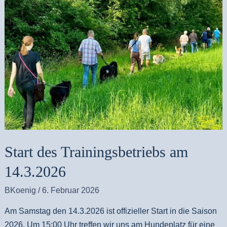
am
h
14.3.2026
i
v
Start des Trainingsbetriebs am
14.3.2026
BKoenig
/
6. Februar 2026
Am Samstag den 14.3.2026 ist offizieller Start in die Saison
2026. Um 15:00 Uhr treffen wir uns am Hundeplatz für eine