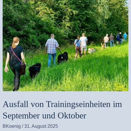
von
Trainingseinheiten
im
September
und
Oktober
Ausfall von Trainingseinheiten im
September und Oktober
BKoenig
/
31. August 2025