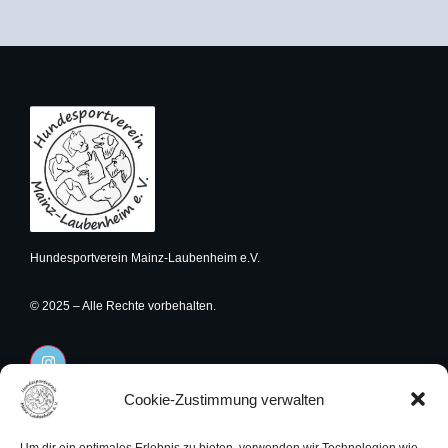
Hundesportverein Mainz-Laubenheim e.V.
© 2025 – Alle Rechte vorbehalten.
I
n
s
t
Cookie-Zustimmung verwalten
Rechtliches
a
Navigation
g
r
Impressum
Startseite