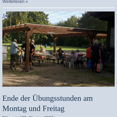
Weiterlesen »
Ende
der
Übungsstunden
am
Montag
und
Freitag
Ende der Übungsstunden am
Montag und Freitag